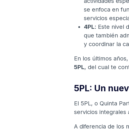
actividades espe
se enfoca en fu
servicios especi
4PL
: Este nivel 
que también admi
y coordinar la c
En los últimos años,
5PL
, del cual te co
5PL: Un nuev
El 5PL, o Quinta Par
servicios integrales 
A diferencia de los 